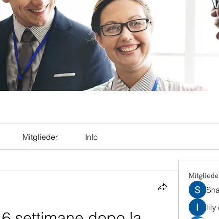
Mitglieder
Info
Mitgliede
Sha
lily
 6 settimane dopo la 