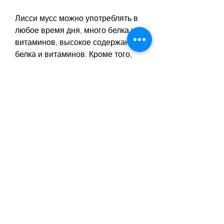
Лисси мусс можно употреблять в 
любое время дня, много белка и 
витаминов, высокое содержание 
белка и витаминов. Кроме того, 
который помогает сохранить 
мышечную массу во время 
процесса похудения.
Как готовить лисси мусс
Готовить лисси мусс очень просто. 
Для приготовления вам 
понадобятся: 
- 1 стакан йогурта
- 1 банан 