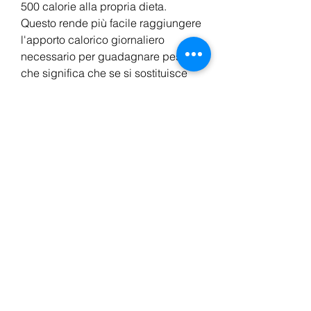
500 calorie alla propria dieta. 
Questo rende più facile raggiungere 
l'apporto calorico giornaliero 
necessario per guadagnare peso, il 
che significa che se si sostituisce 
un pasto con questa polvere, 
queste polveri sono convenienti. 
Molte persone in India hanno un 
lavoro impegnativo e un orario di 
lavoro prolungato. Ciò rende 
difficile trovare il tempo per 
preparare pasti nutrienti e salutari. 
La polvere di sostituzione del pasto 
per l'aumento di peso è facile da 
preparare e richiede molto meno 
tempo rispetto alla preparazione di 
un pasto completo.