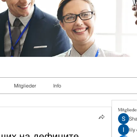
Mitglieder
Info
Mitgliede
Sha
lily
их на дефиците 