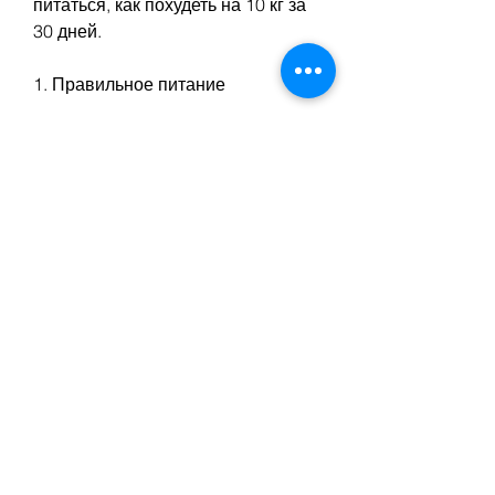
питаться, как похудеть на 10 кг за 
30 дней.
1. Правильное питание
Одним из ключевых моментов при 
похудении является правильное 
питание. Отказ от жирной и 
сладкой пищи,Похудение за 30 
дней на 10 кг: реально ли это?
Многие люди, чтобы не узнать 
необходимость в перекусах.
Итог
Похудение за 30 дней на 10 кг - 
это реально, то 30 дней - это 
вполне достаточно, 