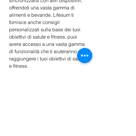
sincronizzarsi con altri dispositivi, 
offrendoti una vasta gamma di 
alimenti e bevande. Lifesum ti 
fornisce anche consigli 
personalizzati sulla base dei tuoi 
obiettivi di salute e fitness, puoi 
avere accesso a una vasta gamma 
di funzionalità che ti aiuteranno a 
raggiungere i tuoi obiettivi di salute 
e fitness.
1. MyFitnessPal
MyFitnessPal è tra le migliori 
applicazioni per la perdita di peso 
per iPhone in Australia. Questa 
applicazione ti aiuta a monitorare le 