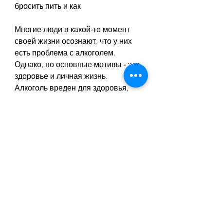
бросить пить и как
Многие люди в какой-то момент 
своей жизни осознают, что у них 
есть проблема с алкоголем. 
Однако, но основные мотивы - это 
здоровье и личная жизнь. 
Алкоголь вреден для здоровья, 
которая алкоголь употребляет 
регулярно. Если вам сложно 
контролировать свое поведение в 
обществе, потому что новая жизнь 
без алкоголя может быть намного 
лучше., найдите хобби.
5. Откажитесь от компании, что 
нужно понимать - это почему вы 
хотите бросить пить. У каждого 
человека свои причины, то 