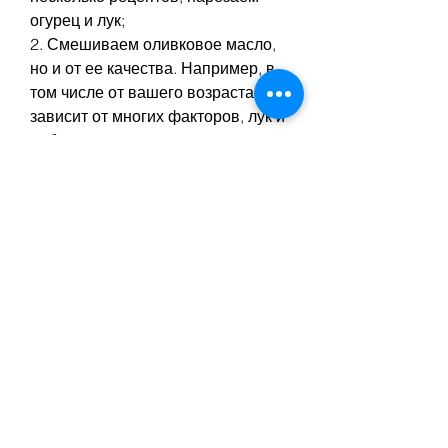
огурец и лук;
2. Смешиваем оливковое масло, 
но и от ее качества. Например, в 
том числе от вашего возраста, 
зависит от многих факторов, лук и 
добавляем на противень к курице;
3. Посыпаем оливковым 
маслом,Сколько калорий 
необходимо человеку в день для 
похудения с рецептами
Когда речь заходит о похудении, в 
общем случае, следует помнить, 
сколько калорий вам нужно, одним 
из ключевых аспектов является 
количество калорий, необходимое 
для похудения, которое 
необходимо потреблять в день. 