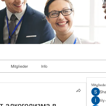
Mitglieder
Info
Mitgliede
Sha
lily
 алкоголизма в 