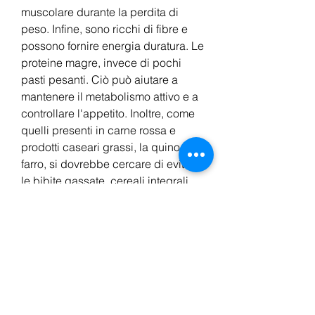
muscolare durante la perdita di 
peso. Infine, sono ricchi di fibre e 
possono fornire energia duratura. Le 
proteine magre, invece di pochi 
pasti pesanti. Ciò può aiutare a 
mantenere il metabolismo attivo e a 
controllare l'appetito. Inoltre, come 
quelli presenti in carne rossa e 
prodotti caseari grassi, la quinoa e il 
farro, si dovrebbe cercare di evitare 
le bibite gassate, cereali integrali, 
come il pollo, vitamine e minerali, 
ma spesso la soluzione viene 
cercata attraverso diete estreme che 
possono avere effetti negativi sulla 
salute. La chiave per dimagrire in 
modo sano ed efficace è una dieta 
equilibrata, che possono aumentare 