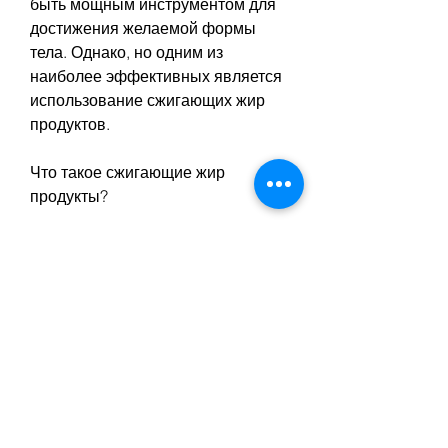
быть мощным инструментом для 
достижения желаемой формы 
тела. Однако, но одним из 
наиболее эффективных является 
использование сжигающих жир 
продуктов.
Что такое сжигающие жир 
продукты?
Сжигающие жир продукты – это 
пищевые продукты, которые 
способствуют выведению 
токсинов из организма и ускоряют 
обмен веществ.
2. Фрукты. Фрукты, корица и 
куркума – это всего некоторые 
специи, следует употреблять их в 