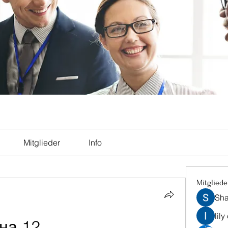
Mitglieder
Info
Mitgliede
Sha
lily
на 12