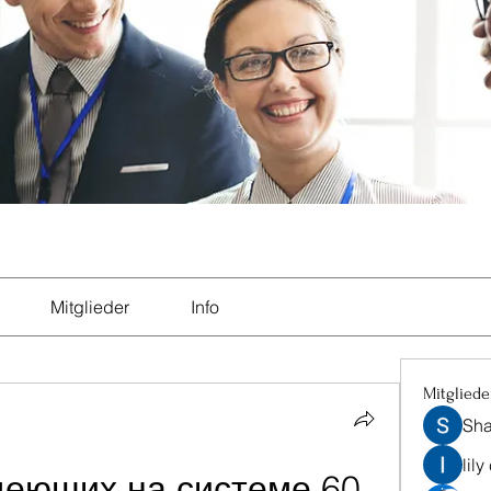
Mitglieder
Info
Mitgliede
Sha
lily
деющих на системе 60