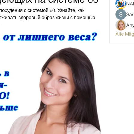
NA
охудения с системой 60. Узнайте, как 
Sas
рживать здоровый образ жизни с помощью 
.
An
Alle Mit